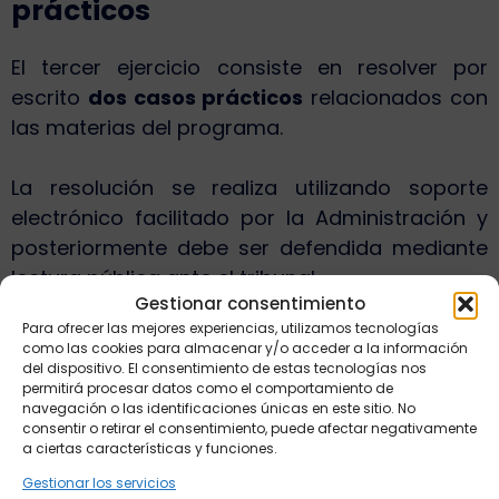
prácticos
El tercer ejercicio consiste en resolver por
escrito
dos casos prácticos
relacionados con
las materias del programa.
La resolución se realiza utilizando soporte
electrónico facilitado por la Administración y
posteriormente debe ser defendida mediante
lectura pública ante el tribunal.
Gestionar consentimiento
Para ofrecer las mejores experiencias, utilizamos tecnologías
En esta prueba se valora especialmente la
como las cookies para almacenar y/o acceder a la información
capacidad para aplicar correctamente el
del dispositivo. El consentimiento de estas tecnologías nos
permitirá procesar datos como el comportamiento de
Derecho a situaciones reales de gestión
navegación o las identificaciones únicas en este sitio. No
administrativa, algo fundamental para el
consentir o retirar el consentimiento, puede afectar negativamente
a ciertas características y funciones.
desempeño futuro del puesto.
Gestionar los servicios