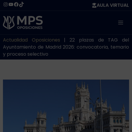
Saltar
Instagram
YouTube
Facebook
TikTok
AULA VIRTUAL
al
contenido
ME
Actualidad Oposiciones
|
22 plazas de TAG del
Ayuntamiento de Madrid 2026: convocatoria, temario
y proceso selectivo