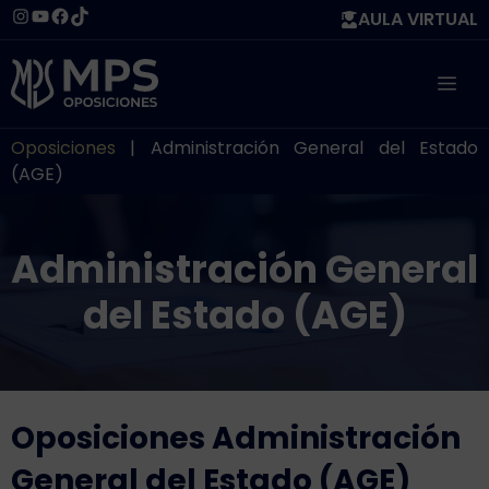
Saltar
Instagram
YouTube
Facebook
TikTok
AULA VIRTUAL
al
contenido
ME
Oposiciones
|
Administración General del Estado
(AGE)
Administración General
del Estado (AGE)
Oposiciones Administración
General del Estado (AGE)