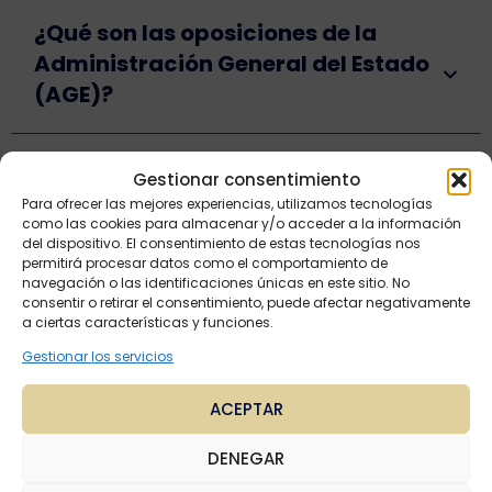
¿Qué son las oposiciones de la
Administración General del Estado
(AGE)?
¿Cuánto tiempo se necesita para
Gestionar consentimiento
preparar las oposiciones de la AGE?
Para ofrecer las mejores experiencias, utilizamos tecnologías
como las cookies para almacenar y/o acceder a la información
del dispositivo. El consentimiento de estas tecnologías nos
permitirá procesar datos como el comportamiento de
¿Cuándo se convocan las
navegación o las identificaciones únicas en este sitio. No
consentir o retirar el consentimiento, puede afectar negativamente
oposiciones de la AGE?
a ciertas características y funciones.
Gestionar los servicios
¿Qué titulación necesito para
ACEPTAR
presentarme a las oposiciones
AGE?
DENEGAR