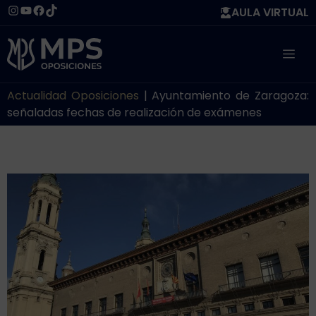
Saltar
Instagram
YouTube
Facebook
TikTok
AULA VIRTUAL
al
contenido
ME
Actualidad Oposiciones
|
Ayuntamiento de Zaragoza:
señaladas fechas de realización de exámenes