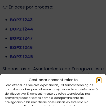
👉 Enlaces por proceso:
BOPZ 1243
BOPZ 1244
BOPZ 1247
BOPZ 1246
BOPZ 1245
Si opositas al Ayuntamiento de Zaragoza, este
es el momento clave: calendario claro, fase de
Gestionar consentimiento
ejecución activada y cuenta atrás en marcha.
Para ofrecer las mejores experiencias, utilizamos tecnologías
Ahora ya no es planificación. Es rendimiento.
como las cookies para almacenar y/o acceder a la información
del dispositivo. El consentimiento de estas tecnologías nos
permitirá procesar datos como el comportamiento de
Enlaces de interés:
navegación o las identificaciones únicas en este sitio. No