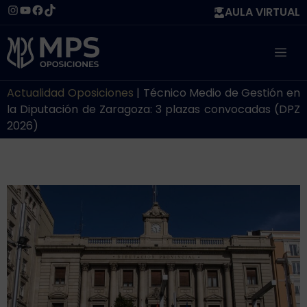
Saltar
Instagram
YouTube
Facebook
TikTok
AULA VIRTUAL
al
contenido
ME
Actualidad Oposiciones
|
Técnico Medio de Gestión en
la Diputación de Zaragoza: 3 plazas convocadas (DPZ
2026)