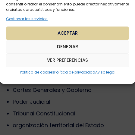
Pública.
consentir o retirar el consentimiento, puede afectar negativamente
a ciertas características y funciones.
Derecho constitucional y autonómico
Gestionar los servicios
Incluye materias básicas del sistema
ACEPTAR
constitucional español, como:
DENEGAR
Constitución Española de 1978
VER PREFERENCIAS
derechos fundamentales
Política de cookies
Política de privacidad
Aviso legal
organización del Estado
Cortes Generales y Gobierno
Poder Judicial
Tribunal Constitucional
organización territorial del Estado