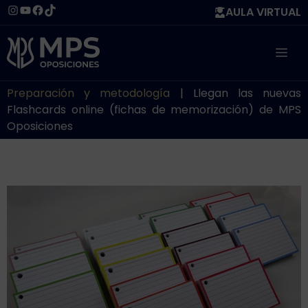
Saltar
Instagram
YouTube
Facebook
TikTok
AULA VIRTUAL
al
contenido
ME
Preparación y metodología
|
Llegan las nuevas
Flashcards online (fichas de memorización) de MPS
Oposiciones