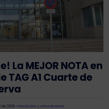
ge! La MEJOR NOTA en
de TAG A1 Cuarte de
erva
il de 2026
•
Resultados y enhorabuenas