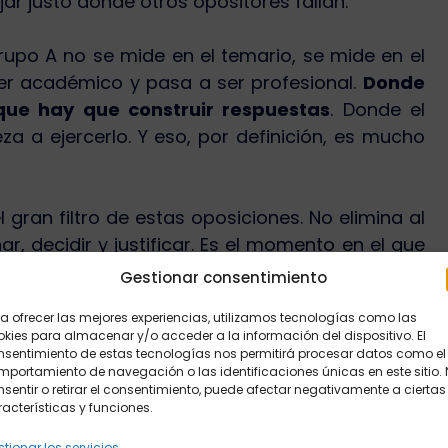
r justo donde otros opositores fallan.
Grupo A no se mide en el temario, se mide en el
ser académico y pasa a ser profesional.
Donde
 que hay que construir respuestas
. Donde el
a a ejercerlo. Y eso, por definición, es mucho
l gran filtro de estas oposiciones. No elimina al
, decidir y justificar. Es el momento en el que
 todavía no.
Gestionar consentimiento
a ofrecer las mejores experiencias, utilizamos tecnologías como las
no se aprenden memorizando el temario:
kies para almacenar y/o acceder a la información del dispositivo. El
nsentimiento de estas tecnologías nos permitirá procesar datos como el
portamiento de navegación o las identificaciones únicas en este sitio.
.
sentir o retirar el consentimiento, puede afectar negativamente a ciertas
acterísticas y funciones.
rio.
tionar los servicios