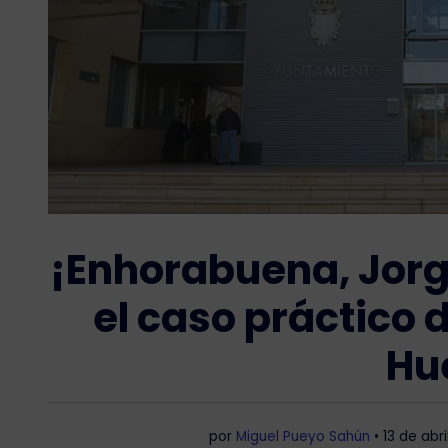
¡Enhorabuena, Jor
el caso práctico 
Hu
por
Miguel Pueyo Sahún
•
13 de abr