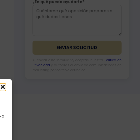
¿En qué puedo ayudarte?
Al enviar este formulario, aceptas nuestra
Política de
Privacidad
y autorizas el envío de comunicaciones de
marketing por correo electrónico.
 No