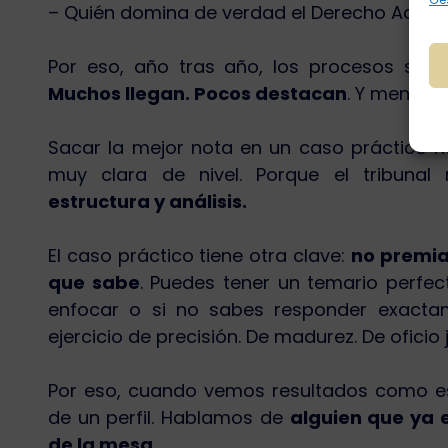
– Quién domina de verdad el Derecho Admin
Por eso, año tras año, los procesos sele
Muchos llegan. Pocos destacan
. Y menos a
Sacar la mejor nota en un caso práctico no
muy clara de nivel. Porque el tribuna
estructura y análisis.
El caso práctico tiene otra clave:
no premia 
que sabe
. Puedes tener un temario perfec
enfocar o si no sabes responder exacta
ejercicio de precisión. De madurez. De oficio j
Por eso, cuando vemos resultados como e
de un perfil. Hablamos de
alguien que ya e
de la mesa.