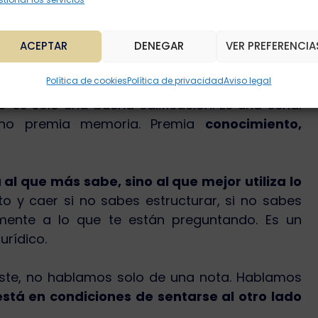
istrativo.
ctivos de Grupo A se rompen en el práctico.
ACEPTAR
DENEGAR
VER PREFERENCIA
ún lo hacen con solvencia.
Política de cookies
Política de privacidad
Aviso legal
 es solo una buena calificación. Es una señal
l no premia memoria. Premia
conocimiento,
al que más sabe, sino al que mejor utiliza lo
to y caer si no sabes estructurar, si no sabes
mente a lo que te están preguntando. Es un
urídico.
ste, no hablamos solo de una nota. Hablamos
stá en condiciones de sentarse al otro lado