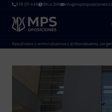
Saltar
976 011 445
16h a 20h
info@mpsoposiciones.
al
contenido
Resultados y enhorabuenas
|
¡Enhorabuena, Jorge!