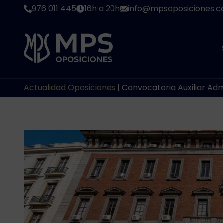
Saltar
976 011 445
16h a 20h
info@mpsoposiciones.
al
contenido
Actualidad Oposiciones
|
Convocatoria Auxiliar Adm