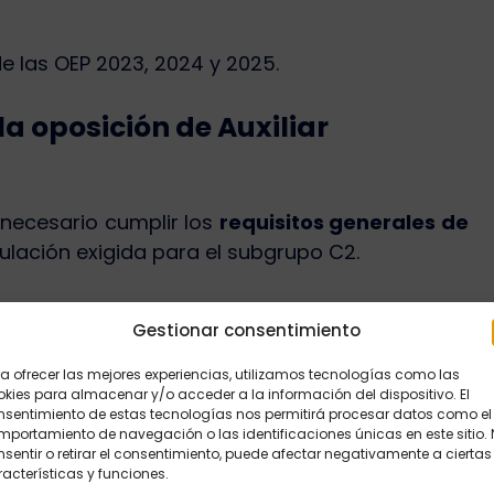
e las OEP 2023, 2024 y 2025.
la oposición de Auxiliar
 necesario cumplir los
requisitos generales de
tulación exigida para el subgrupo C2.
Gestionar consentimiento
trarse en alguno de los supuestos legalmente
a ofrecer las mejores experiencias, utilizamos tecnologías como las
kies para almacenar y/o acceder a la información del dispositivo. El
nsentimiento de estas tecnologías nos permitirá procesar datos como el
la edad de jubilación forzosa.
portamiento de navegación o las identificaciones únicas en este sitio.
sentir o retirar el consentimiento, puede afectar negativamente a ciertas
desempeño de las funciones del cuerpo.
acterísticas y funciones.