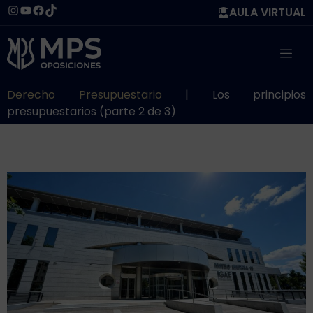
Saltar
Instagram
YouTube
Facebook
TikTok
AULA VIRTUAL
al
contenido
ME
Derecho Presupuestario
|
Los principios
presupuestarios (parte 2 de 3)