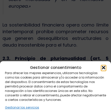
europea.»
La sostenibilidad financiera opera como límite
intertemporal: prohíbe comprometer recursos
que generen desequilibrios estructurales o
deuda insostenible para el futuro.
2.3. Principio de plurianualidad (art. 5
LOEPSF)
Gestionar consentimiento
Para ofrecer las mejores experiencias, utilizamos tecnologías
Artículo 5 LOEPSF
:
como las cookies para almacenar y/o acceder a la información
del dispositivo. El consentimiento de estas tecnologías nos
permitirá procesar datos como el comportamiento de
navegación o las identificaciones únicas en este sitio. No
consentir o retirar el consentimiento, puede afectar negativamente
«La elaboración de los Presupuestos de
a ciertas características y funciones.
las Administraciones Públicas y demás
Gestionar los servicios
sujetos comprendidos en el ámbito de