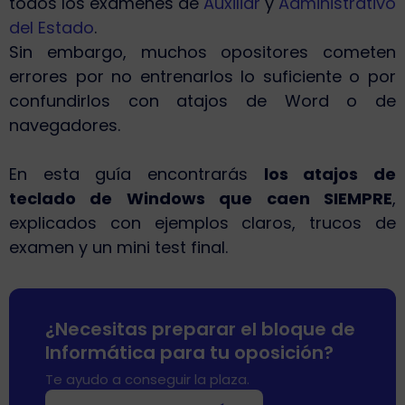
todos los exámenes de
Auxiliar
y
Administrativo
del Estado
.
Sin embargo, muchos opositores cometen
errores por no entrenarlos lo suficiente o por
confundirlos con atajos de Word o de
navegadores.
En esta guía encontrarás
los atajos de
teclado de Windows que caen SIEMPRE
,
explicados con ejemplos claros, trucos de
examen y un mini test final.
¿Necesitas preparar el bloque de
Informática para tu oposición?
Te ayudo a conseguir la plaza.