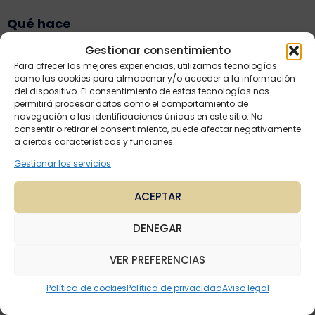
Qué hace
Gestionar consentimiento
Win + Flecha izquierda → acopla la ventana
Para ofrecer las mejores experiencias, utilizamos tecnologías
a la mitad izquierda
como las cookies para almacenar y/o acceder a la información
del dispositivo. El consentimiento de estas tecnologías nos
Win + Flecha derecha → acopla a la mitad
permitirá procesar datos como el comportamiento de
navegación o las identificaciones únicas en este sitio. No
derecha
consentir o retirar el consentimiento, puede afectar negativamente
a ciertas características y funciones.
Win + Flecha arriba → maximizar
Gestionar los servicios
Win + Flecha abajo → minimizar
ACEPTAR
Muy útil para preguntas con pantallazos.
DENEGAR
Trampas típicas del examen
VER PREFERENCIAS
❌
Confundir atajos de Windows con atajos
Política de cookies
Política de privacidad
Aviso legal
de Word