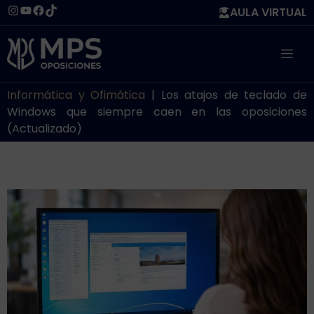
Saltar
Instagram
YouTube
Facebook
TikTok
AULA VIRTUAL
al
contenido
ME
Informática y Ofimática
|
Los atajos de teclado de
Windows que siempre caen en las oposiciones
(Actualizado)