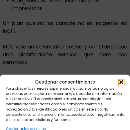
Márgenes para el cansancio y los
imprevistos.
Un plan que no se cumple no es exigente: es
inútil.
Más vale un calendario sobrio y constante que
una planificación heroica que dura dos
semanas.
El error silencioso: cambiarlo
Gestionar consentimiento
todo demasiado tarde
Para ofrecer las mejores experiencias, utilizamos tecnologías
como las cookies para almacenar y/o acceder a la información
del dispositivo. El consentimiento de estas tecnologías nos
Otro fallo frecuente es reinventar la
permitirá procesar datos como el comportamiento de
navegación o las identificaciones únicas en este sitio. No
preparación en esta fase:
consentir o retirar el consentimiento, puede afectar negativamente
a ciertas características y funciones.
Cambiar de método.
Gestionar los servicios