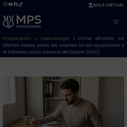
Saltar
Instagram
YouTube
Facebook
TikTok
AULA VIRTUAL
al
contenido
ME
Preparación y metodología
|
Cómo afrontar los
últimos meses antes del examen en las oposiciones a
la Administración General del Estado (AGE)